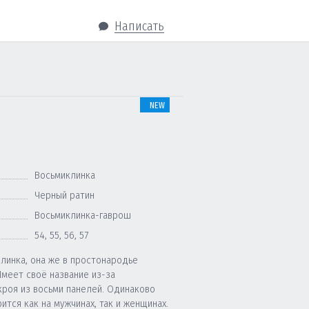
Написать
NEW
Восьмиклинка
Черный ратин
Восьмиклинка-гаврош
54
,
55
,
56
,
57
линка, она же в простонародье
Имеет своё название из-за
кроя из восьми панелей. Одинаково
ится как на мужчинах, так и женщинах.