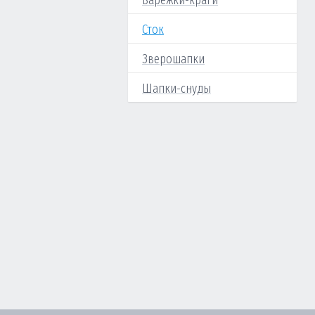
Варежки-краги
Сток
Зверошапки
Шапки-снуды