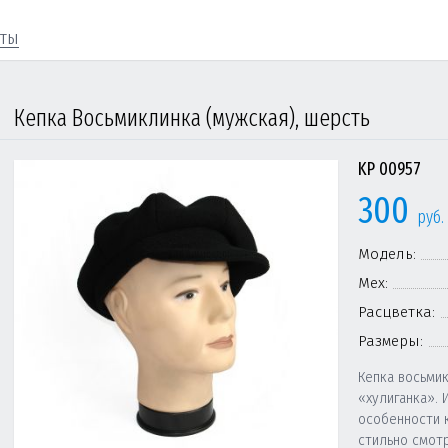
кты
Кепка Восьмиклинка (мужская), шерсть
KP 00957
300
руб.
Модель:
Мех:
Расцветка:
Размеры:
Кепка восьмик
«хулиганка». 
особенности 
стильно смотр