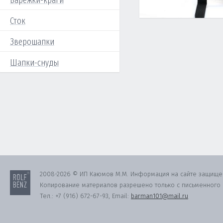
Варежки-краги
Сток
Зверошапки
Шапки-снуды
2008-2026 © ИП Каюмов М.М. Информация на сайте защище
Копирование материалов разрешено только с письменного с
Тел.:
+7 (916) 672-67-93
, Email:
barman101@mail.ru