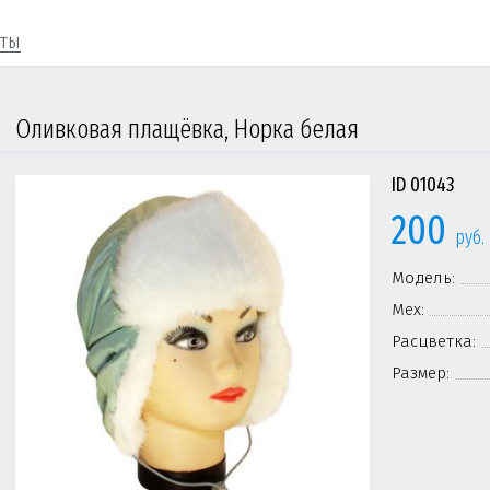
кты
Оливковая плащёвка, Норка белая
ID 01043
200
руб.
Модель:
Мех:
Расцветка:
Размер: