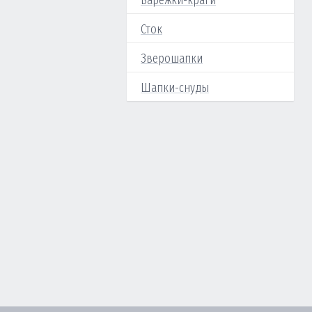
Варежки-краги
Сток
Зверошапки
Шапки-снуды