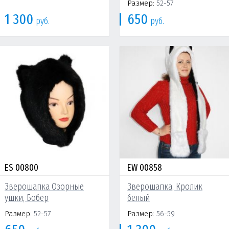
Размер:
52-57
1 300
650
руб.
руб.
ES 00800
EW 00858
Зверошапка Озорные
Зверошапка, Кролик
ушки, Бобёр
белый
Размер:
52-57
Размер:
56-59