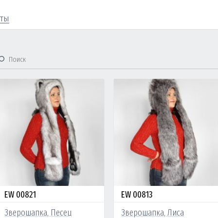
кты
EW 00821
EW 00813
Зверошапка, Песец
Зверошапка, Лиса