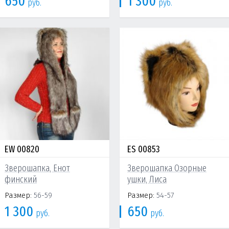
650
1 300
руб.
руб.
EW 00820
ES 00853
Зверошапка, Енот
Зверошапка Озорные
финский
ушки, Лиса
Размер:
56-59
Размер:
54-57
1 300
650
руб.
руб.