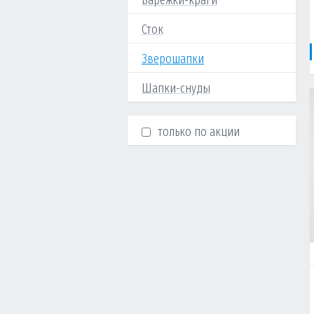
Варежки-краги
Сток
Зверошапки
Шапки-снуды
только по акции