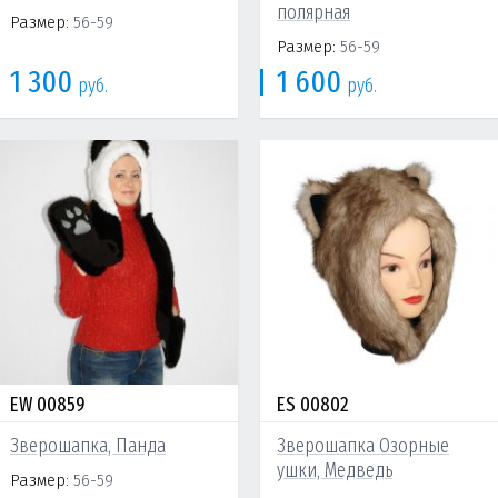
полярная
Размер:
56-59
Размер:
56-59
1 300
1 600
руб.
руб.
EW 00859
ES 00802
Зверошапка, Панда
Зверошапка Озорные
ушки, Медведь
Размер:
56-59