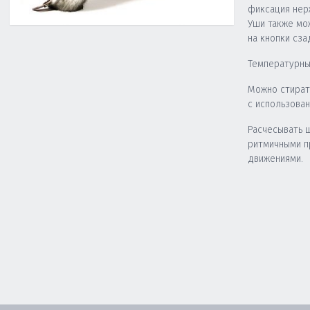
фиксация нер
Уши также мо
на кнопки сза
Температурны
Можно стират
с использова
Расчесывать 
ритмичными 
движениями.