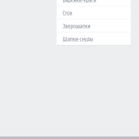
Варежки-краги
Сток
Зверошапки
Шапки-снуды