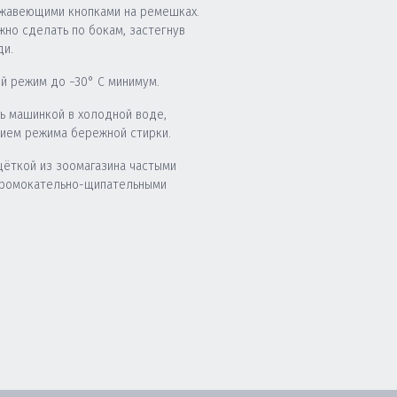
жавеющими кнопками на ремешках.
жно сделать по бокам, застегнув
ди.
й режим до −30° C минимум.
ь машинкой в холодной воде,
нием режима бережной стирки.
щёткой из зоомагазина частыми
промокательно-щипательными