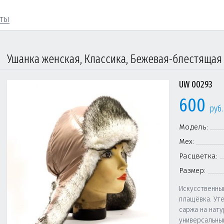
кты
Ушанка женская, Классика, Бежевая-блестящая
UW 00293
600
руб.
Модель:
Мех:
Расцветка:
Размер:
Искусственны
плащёвка. Ут
саржа на нат
универсальны