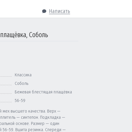
Написать
 плащёвка, Соболь
Классика
Соболь
Бежевая блестящая плащёвка
56-59
й мех высшего качества. Верх —
еплитель — синтепон. Подкладка —
уральной основе. Размер — один
й 56-59. Вшита резинка. Спереди —