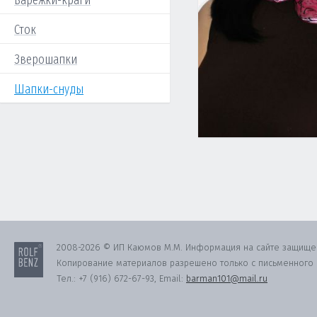
Варежки-краги
Сток
Зверошапки
Шапки-снуды
2008-2026 © ИП Каюмов М.М. Информация на сайте защище
Копирование материалов разрешено только с письменного с
Тел.:
+7 (916) 672-67-93
, Email:
barman101@mail.ru